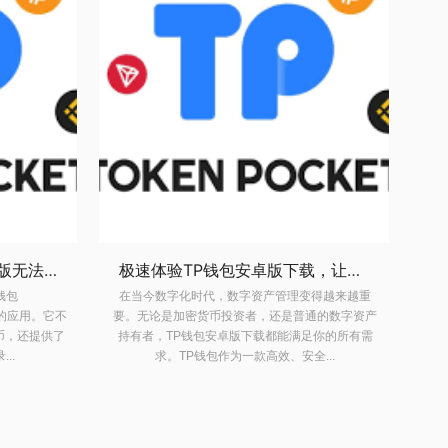
极速体验TP钱包安卓版下载，让数字资产管理变得简单易行
解决tp钱包下载app官网正版无法安装的全面指南
得越来越重
在数字货币管理工具中，TP钱包
在
通的数字资产
（ThresholdWallet）是一个备受推崇的应用。它不
要
足你的所有需
仅能够安全地存储和管理各类加密货币，还提供了
持
...
一系列实用功能，如交易记录...