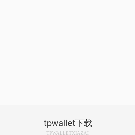
tpwallet下载
TPWALLETXIAZAI