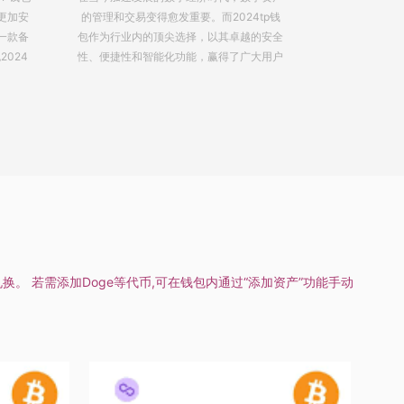
tp钱
得越来越重要。而TP钱包作为一款创新型的
着加密货币的
的安全
数字钱包，以其强大的功能和高度的安全
这些数字资产
大用户
性，迅速赢得了用户的信赖和青睐。什么是
这个背景下，T
TP钱包
换。 若需添加Doge等代币,可在钱包内通过“添加资产”功能手动